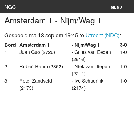
NGC
MENU
Amsterdam 1 - Nijm/Wag 1
Inloggen
Stand
Gespeeld ma 18 sep om 19:45 te
Utrecht (NDC)
:
Bord
Amsterdam 1
- Nijm/Wag 1
3-0
Rooster
1
Juan Guo (2726)
- Gilles van Eeden
1-0
(2516)
Teams
2
Robert Rehm (2352)
- Niek van Diepen
1-0
Clubs
(2211)
3
Peter Zandveld
- Ivo Schuurink
1-0
Lokaties
(2173)
(2174)
Archief