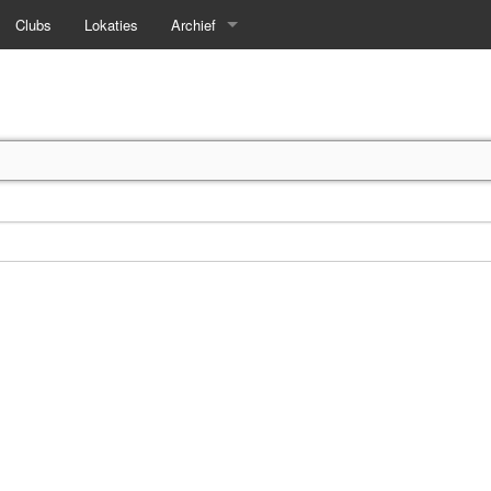
Clubs
Lokaties
Archief
Voorjaar 2026
Najaar 2025
Voorjaar 2025
Najaar 2024
Voorjaar 2024
Najaar 2023
Voorjaar 2023
Najaar 2022
Voorjaar 2020