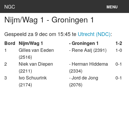
NGC
MENU
Nijm/Wag 1 - Groningen 1
Inloggen
Stand
Gespeeld za 9 dec om 15:45 te
Utrecht (NDC)
:
Bord
Nijm/Wag 1
- Groningen 1
1-2
Rooster
1
Gilles van Eeden
- Rene Aaij (2391)
1-0
(2516)
Teams
2
Niek van Diepen
- Herman Hiddema
0-1
Clubs
(2211)
(2334)
3
Ivo Schuurink
- Jord de Jong
0-1
Lokaties
(2174)
(2076)
Archief