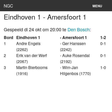
NGC
MENU
Eindhoven 1 - Amersfoort 1
Inloggen
Stand
Gespeeld di 24 okt om 20:00 te
Den Bosch
:
Bord
Eindhoven 1
- Amersfoort 1
1-2
Rooster
1
Andre Engels
- Ger Hanssen
0-1
(2262)
(2242)
Teams
2
Erik van der Werf
- Auke Rosendal
0-1
Clubs
(2067)
(2192)
3
Martin Bierbooms
- Wim-Jan
1-0
Lokaties
(1916)
Hilgenbos (1770)
Archief