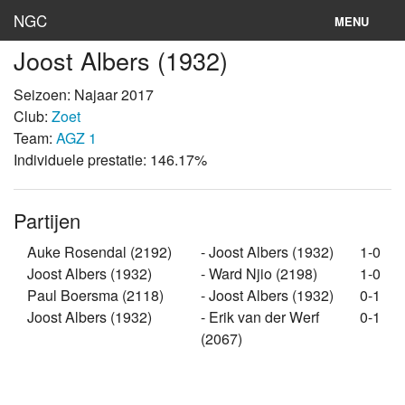
NGC
MENU
Joost Albers (1932)
Inloggen
Seizoen: Najaar 2017
Stand
Club:
Zoet
Team:
AGZ 1
Rooster
Individuele prestatie: 146.17%
Teams
Partijen
Clubs
Auke Rosendal (2192)
- Joost Albers (1932)
1-0
Lokaties
Joost Albers (1932)
- Ward Njio (2198)
1-0
Paul Boersma (2118)
- Joost Albers (1932)
0-1
Archief
Joost Albers (1932)
- Erik van der Werf
0-1
(2067)