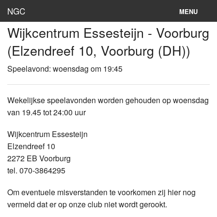
NGC
MENU
Wijkcentrum Essesteijn - Voorburg
Inloggen
(Elzendreef 10, Voorburg (DH))
Stand
Speelavond: woensdag om 19:45
Rooster
Teams
Wekelijkse speelavonden worden gehouden op woensdag
van 19.45 tot 24:00 uur
Clubs
Wijkcentrum Essesteijn
Lokaties
Elzendreef 10
2272 EB Voorburg
Archief
tel. 070-3864295
Om eventuele misverstanden te voorkomen zij hier nog
vermeld dat er op onze club niet wordt gerookt.